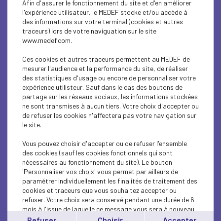
Afin d'assurer le fonctionnement du site et d'en améliorer
SOCIAL
l'expérience utilisateur, le MEDEF stocke et/ou accède à
des informations sur votre terminal (cookies et autres
CSR
traceurs) lors de votre naviguation sur le site
www.medef.com.
SOCIAL
Ces cookies et autres traceurs permettent au MEDEF de
PARITY-DIVERSITY
mesurer l'audience et la performance du site, de réaliser
des statistiques d'usage ou encore de personnaliser votre
expérience utilisteur. Sauf dans le cas des boutons de
ECONOMY
partage sur les réseaux sociaux, les informations stockées
ne sont transmises à aucun tiers. Votre choix d'accepter ou
ECONOMY
de refuser les cookies n'affectera pas votre navigation sur
le site.
SOCIAL
Vous pouvez choisir d'accepter ou de refuser l'ensemble
MEDEF LIFE
des cookies (sauf les cookies fonctionnels qui sont
nécessaires au fonctionnement du site). Le bouton
'Personnaliser vos choix' vous permet par ailleurs de
MEDEF LIFE
paramétrer individuellement les finalités de traitement des
cookies et traceurs que vous souhaitez accepter ou
MEDEF LIFE
refuser. Votre choix sera conservé pendant une durée de 6
mois à l'issue de laquelle ce message vous sera à nouveau
ECONOMY
affiché..
Refuser
Choisir
Accepter