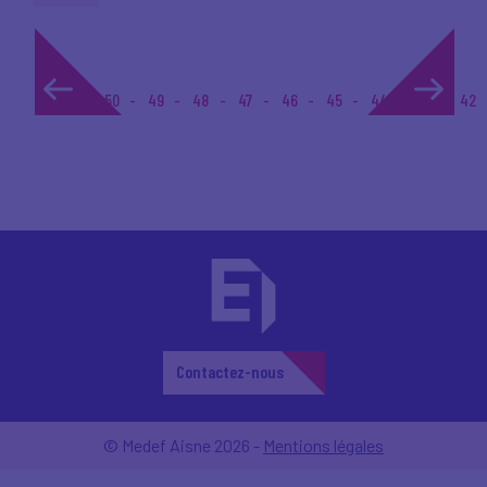
1...
50
49
48
47
46
45
44
43
42
Contactez-nous
© Medef Aisne 2026 -
Mentions légales