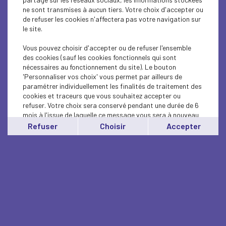
ne sont transmises à aucun tiers. Votre choix d'accepter ou
de refuser les cookies n'affectera pas votre navigation sur
le site.
Vous pouvez choisir d'accepter ou de refuser l'ensemble
des cookies (sauf les cookies fonctionnels qui sont
nécessaires au fonctionnement du site). Le bouton
'Personnaliser vos choix' vous permet par ailleurs de
paramétrer individuellement les finalités de traitement des
cookies et traceurs que vous souhaitez accepter ou
refuser. Votre choix sera conservé pendant une durée de 6
mois à l'issue de laquelle ce message vous sera à nouveau
affiché..
Refuser
Choisir
Accepter
Vous pouvez modifier votre choix à tout moment en
cliquant sur le lien
'cookies'
en bas de page.