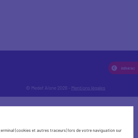
Adhérez
© Medef Aisne 2026 -
Mentions légales
terminal (cookies et autres traceurs) lors de votre naviguation sur