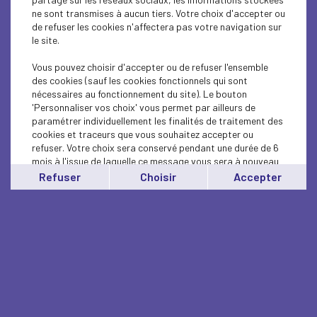
ne sont transmises à aucun tiers. Votre choix d'accepter ou
de refuser les cookies n'affectera pas votre navigation sur
le site.
Vous pouvez choisir d'accepter ou de refuser l'ensemble
des cookies (sauf les cookies fonctionnels qui sont
nécessaires au fonctionnement du site). Le bouton
'Personnaliser vos choix' vous permet par ailleurs de
paramétrer individuellement les finalités de traitement des
cookies et traceurs que vous souhaitez accepter ou
refuser. Votre choix sera conservé pendant une durée de 6
mois à l'issue de laquelle ce message vous sera à nouveau
affiché..
Refuser
Choisir
Accepter
Vous pouvez modifier votre choix à tout moment en
cliquant sur le lien
'cookies'
en bas de page.