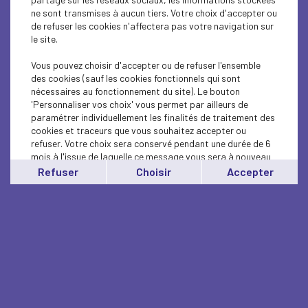
ne sont transmises à aucun tiers. Votre choix d'accepter ou
de refuser les cookies n'affectera pas votre navigation sur
le site.
Vous pouvez choisir d'accepter ou de refuser l'ensemble
des cookies (sauf les cookies fonctionnels qui sont
nécessaires au fonctionnement du site). Le bouton
'Personnaliser vos choix' vous permet par ailleurs de
paramétrer individuellement les finalités de traitement des
cookies et traceurs que vous souhaitez accepter ou
refuser. Votre choix sera conservé pendant une durée de 6
mois à l'issue de laquelle ce message vous sera à nouveau
affiché..
Refuser
Choisir
Accepter
Vous pouvez modifier votre choix à tout moment en
cliquant sur le lien
'cookies'
en bas de page.