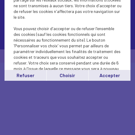
ne sont transmises à aucun tiers. Votre choix d'accepter ou
de refuser les cookies n'affectera pas votre navigation sur
le site.
Vous pouvez choisir d'accepter ou de refuser l'ensemble
des cookies (sauf les cookies fonctionnels qui sont
Contactez-nous
nécessaires au fonctionnement du site). Le bouton
'Personnaliser vos choix' vous permet par ailleurs de
paramétrer individuellement les finalités de traitement des
© Medef Aisne 2026 -
Mentions légales
cookies et traceurs que vous souhaitez accepter ou
refuser. Votre choix sera conservé pendant une durée de 6
mois à l'issue de laquelle ce message vous sera à nouveau
affiché..
Refuser
Choisir
Accepter
Vous pouvez modifier votre choix à tout moment en
cliquant sur le lien
'cookies'
en bas de page.