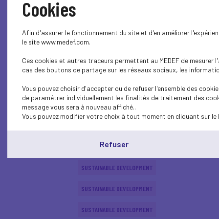
Cookies
SUSTAINABLE DEVELOPMENT
Afin d'assurer le fonctionnement du site et d'en améliorer l'expéri
SUSTAINABLE DEVELOPMENT
le site www.medef.com.
Ces cookies et autres traceurs permettent au MEDEF de mesurer l'au
SUSTAINABLE DEVELOPMENT
cas des boutons de partage sur les réseaux sociaux, les information
INTERNATIONAL - EUROPE
Vous pouvez choisir d'accepter ou de refuser l'ensemble des cookies
de paramétrer individuellement les finalités de traitement des cook
ECONOMY
message vous sera à nouveau affiché..
Vous pouvez modifier votre choix à tout moment en cliquant sur le 
SUSTAINABLE DEVELOPMENT
Refuser
SUSTAINABLE DEVELOPMENT
SUSTAINABLE DEVELOPMENT
SUSTAINABLE DEVELOPMENT
SUSTAINABLE DEVELOPMENT