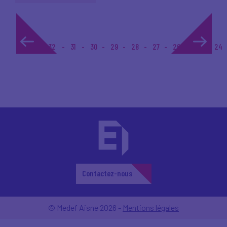
1...
32
31
30
29
28
27
26
25
24
Contactez-nous
© Medef Aisne 2026 -
Mentions légales