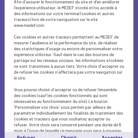
Afin d'assurer le fonctionnement du site et d'en améliorer
SUSTAINABLE DEVELOPMENT
l'expérience utilisateur, le MEDEF stocke et/ou accède à
des informations sur votre terminal (cookies et autres
SUSTAINABLE DEVELOPMENT
traceurs) lors de votre naviguation sur le site
www.medef.com.
INTERNATIONAL - EUROPE
Ces cookies et autres traceurs permettent au MEDEF de
INTERNATIONAL - EUROPE
mesurer l'audience et la performance du site, de réaliser
des statistiques d'usage ou encore de personnaliser votre
expérience utilisteur. Sauf dans le cas des boutons de
SUSTAINABLE DEVELOPMENT
partage sur les réseaux sociaux, les informations stockées
ne sont transmises à aucun tiers. Votre choix d'accepter ou
SOCIAL
de refuser les cookies n'affectera pas votre navigation sur
le site.
ECONOMY
Vous pouvez choisir d'accepter ou de refuser l'ensemble
INTERNATIONAL - EUROPE
des cookies (sauf les cookies fonctionnels qui sont
nécessaires au fonctionnement du site). Le bouton
'Personnaliser vos choix' vous permet par ailleurs de
INTERNATIONAL - EUROPE
paramétrer individuellement les finalités de traitement des
cookies et traceurs que vous souhaitez accepter ou
SUSTAINABLE DEVELOPMENT
refuser. Votre choix sera conservé pendant une durée de 6
mois à l'issue de laquelle ce message vous sera à nouveau
ECONOMY
affiché..
Refuser
Choisir
Accepter