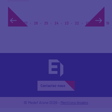
1...
27
26
25
24
23
22
21
20
19
Contactez-nous
© Medef Aisne 2026 -
Mentions légales