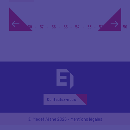
1...
58
57
56
55
54
53
52
51
50
Contactez-nous
© Medef Aisne 2026 -
Mentions légales