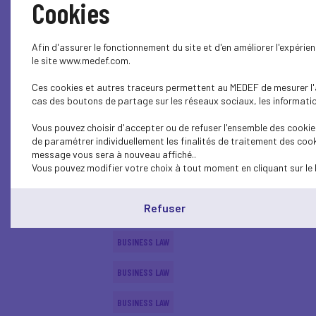
Cookies
SOCIAL
Afin d'assurer le fonctionnement du site et d'en améliorer l'expéri
BUSINESS LAW
le site www.medef.com.
Ces cookies et autres traceurs permettent au MEDEF de mesurer l'au
ECONOMY
cas des boutons de partage sur les réseaux sociaux, les information
BUSINESS LAW
Vous pouvez choisir d'accepter ou de refuser l'ensemble des cookies
de paramétrer individuellement les finalités de traitement des cook
BUSINESS LAW
message vous sera à nouveau affiché..
Vous pouvez modifier votre choix à tout moment en cliquant sur le 
ECONOMY
Refuser
SUSTAINABLE DEVELOPMENT
BUSINESS LAW
BUSINESS LAW
BUSINESS LAW