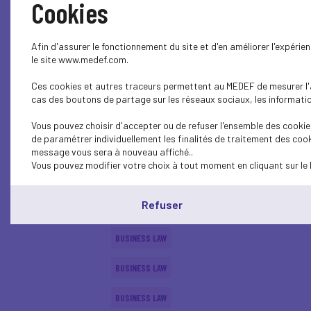
Cookies
SOCIAL
Afin d'assurer le fonctionnement du site et d'en améliorer l'expéri
BUSINESS LAW
le site www.medef.com.
Ces cookies et autres traceurs permettent au MEDEF de mesurer l'au
ECONOMY
cas des boutons de partage sur les réseaux sociaux, les information
BUSINESS LAW
Vous pouvez choisir d'accepter ou de refuser l'ensemble des cookies
de paramétrer individuellement les finalités de traitement des cook
BUSINESS LAW
message vous sera à nouveau affiché..
Vous pouvez modifier votre choix à tout moment en cliquant sur le 
ECONOMY
Refuser
SUSTAINABLE DEVELOPMENT
BUSINESS LAW
BUSINESS LAW
BUSINESS LAW