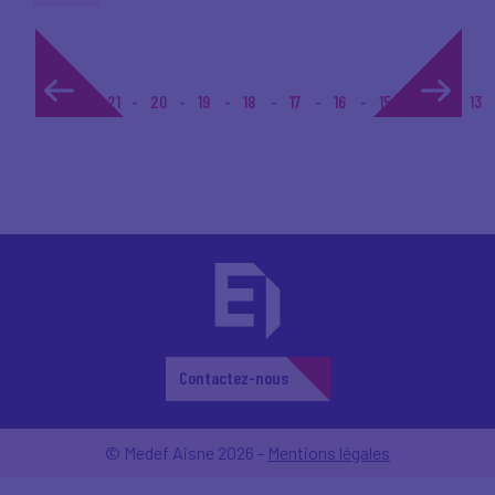
1...
21
20
19
18
17
16
15
14
13
Contactez-nous
© Medef Aisne 2026 -
Mentions légales