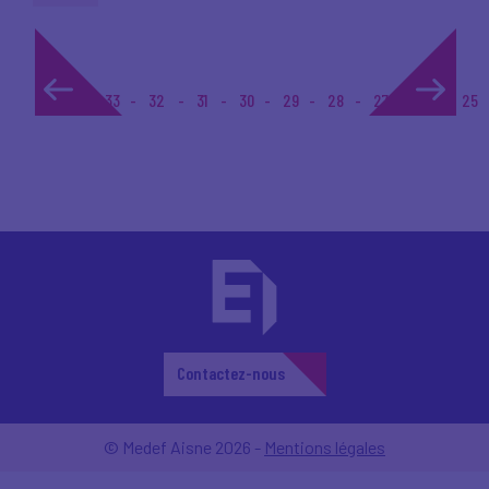
1...
33
32
31
30
29
28
27
26
25
Contactez-nous
© Medef Aisne 2026 -
Mentions légales