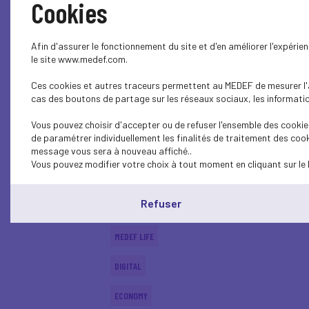
Cookies
MEDEF LIFE
Afin d'assurer le fonctionnement du site et d'en améliorer l'expéri
ECONOMY
le site www.medef.com.
Ces cookies et autres traceurs permettent au MEDEF de mesurer l'au
DIGITAL
cas des boutons de partage sur les réseaux sociaux, les information
ECONOMY
Vous pouvez choisir d'accepter ou de refuser l'ensemble des cookies
de paramétrer individuellement les finalités de traitement des cook
ECONOMY
message vous sera à nouveau affiché..
Vous pouvez modifier votre choix à tout moment en cliquant sur le 
SUSTAINABLE DEVELOPMENT
Refuser
DIGITAL
MEDEF LIFE
DIGITAL
ECONOMY