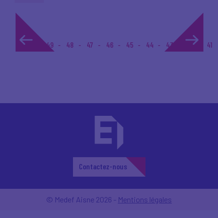
1...
49
48
47
46
45
44
43
42
41
Contactez-nous
© Medef Aisne 2026 -
Mentions légales