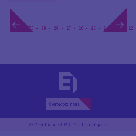
1...
30
29
28
27
26
25
24
23
22
Contactez-nous
© Medef Aisne 2026 -
Mentions légales