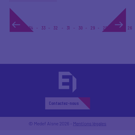
1...
34
33
32
31
30
29
28
27
26
Contactez-nous
© Medef Aisne 2026 -
Mentions légales