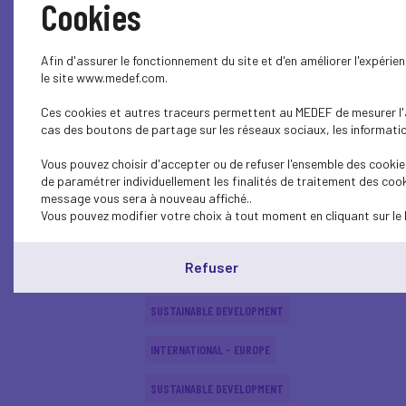
Cookies
ECONOMY
Afin d'assurer le fonctionnement du site et d'en améliorer l'expéri
SUSTAINABLE DEVELOPMENT
le site www.medef.com.
Ces cookies et autres traceurs permettent au MEDEF de mesurer l'au
SUSTAINABLE DEVELOPMENT
cas des boutons de partage sur les réseaux sociaux, les information
SUSTAINABLE DEVELOPMENT
Vous pouvez choisir d'accepter ou de refuser l'ensemble des cookies
de paramétrer individuellement les finalités de traitement des cook
SUSTAINABLE DEVELOPMENT
message vous sera à nouveau affiché..
Vous pouvez modifier votre choix à tout moment en cliquant sur le 
INTERNATIONAL - EUROPE
Refuser
SUSTAINABLE DEVELOPMENT
SUSTAINABLE DEVELOPMENT
INTERNATIONAL - EUROPE
SUSTAINABLE DEVELOPMENT