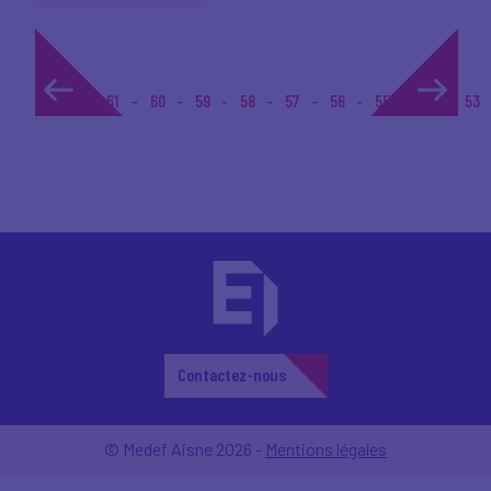
1...
61
60
59
58
57
56
55
54
53
Contactez-nous
© Medef Aisne 2026 -
Mentions légales