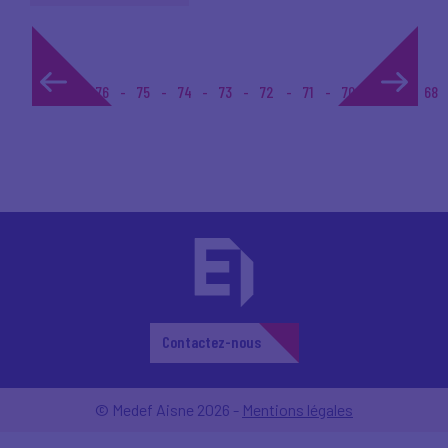
1...
76
75
74
73
72
71
70
69
68
Contactez-nous
© Medef Aisne 2026 -
Mentions légales