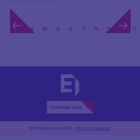
1...
81
80
79
78
77
76
75
74
73
Contactez-nous
© Medef Aisne 2026 -
Mentions légales