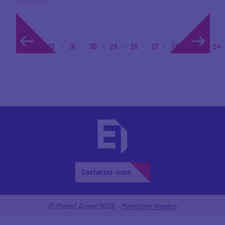
1...
32
31
30
29
28
27
26
25
24
Contactez-nous
© Medef Aisne 2026 -
Mentions légales