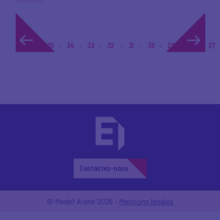
1...
35
34
33
32
31
30
29
28
27
Contactez-nous
© Medef Aisne 2026 -
Mentions légales