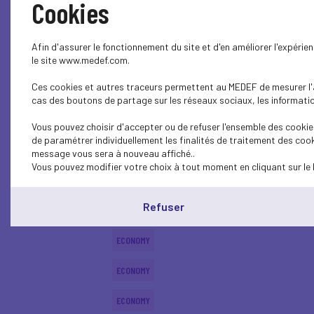
Cookies
ECONOMY
Afin d'assurer le fonctionnement du site et d'en améliorer l'expéri
ECONOMY
le site www.medef.com.
Ces cookies et autres traceurs permettent au MEDEF de mesurer l'au
ECONOMY
cas des boutons de partage sur les réseaux sociaux, les information
ECONOMY
Vous pouvez choisir d'accepter ou de refuser l'ensemble des cookies
de paramétrer individuellement les finalités de traitement des cook
ECONOMY
message vous sera à nouveau affiché..
Vous pouvez modifier votre choix à tout moment en cliquant sur le 
ECONOMY
Refuser
ECONOMY
ECONOMY
ECONOMY
ECONOMY