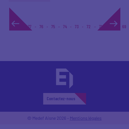
1...
77
76
75
74
73
72
71
70
69
Contactez-nous
© Medef Aisne 2026 -
Mentions légales