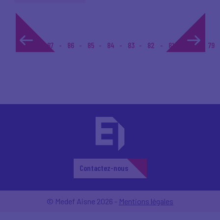
1...
87
86
85
84
83
82
81
80
79
Contactez-nous
© Medef Aisne 2026 -
Mentions légales