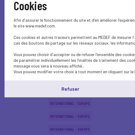
Cookies
INTERNATIONAL - EUROPE
Afin d'assurer le fonctionnement du site et d'en améliorer l'expéri
ECONOMY
le site www.medef.com.
Ces cookies et autres traceurs permettent au MEDEF de mesurer l'au
ECONOMY
cas des boutons de partage sur les réseaux sociaux, les information
INTERNATIONAL - EUROPE
Vous pouvez choisir d'accepter ou de refuser l'ensemble des cookies
de paramétrer individuellement les finalités de traitement des cook
ECONOMY
message vous sera à nouveau affiché..
Vous pouvez modifier votre choix à tout moment en cliquant sur le 
INTERNATIONAL - EUROPE
Refuser
INTERNATIONAL - EUROPE
INTERNATIONAL - EUROPE
INTERNATIONAL - EUROPE
INTERNATIONAL - EUROPE