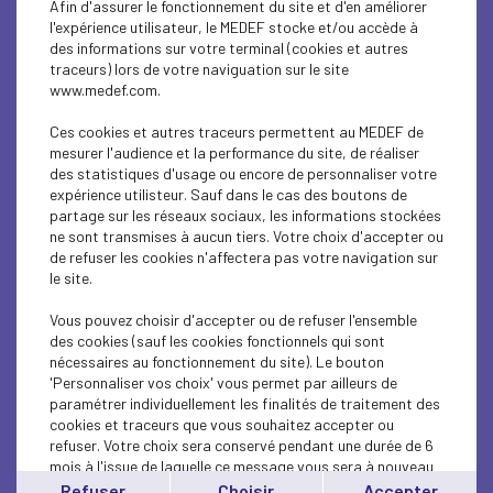
Afin d'assurer le fonctionnement du site et d'en améliorer
ECONOMY
l'expérience utilisateur, le MEDEF stocke et/ou accède à
des informations sur votre terminal (cookies et autres
ECONOMY
traceurs) lors de votre naviguation sur le site
www.medef.com.
ECONOMY
Ces cookies et autres traceurs permettent au MEDEF de
ECONOMY
mesurer l'audience et la performance du site, de réaliser
des statistiques d'usage ou encore de personnaliser votre
expérience utilisteur. Sauf dans le cas des boutons de
ECONOMY
partage sur les réseaux sociaux, les informations stockées
ne sont transmises à aucun tiers. Votre choix d'accepter ou
ECONOMY
de refuser les cookies n'affectera pas votre navigation sur
le site.
ECONOMY
Vous pouvez choisir d'accepter ou de refuser l'ensemble
ECONOMY
des cookies (sauf les cookies fonctionnels qui sont
nécessaires au fonctionnement du site). Le bouton
'Personnaliser vos choix' vous permet par ailleurs de
ECONOMY
paramétrer individuellement les finalités de traitement des
cookies et traceurs que vous souhaitez accepter ou
ECONOMY
refuser. Votre choix sera conservé pendant une durée de 6
mois à l'issue de laquelle ce message vous sera à nouveau
ECONOMY
affiché..
Refuser
Choisir
Accepter