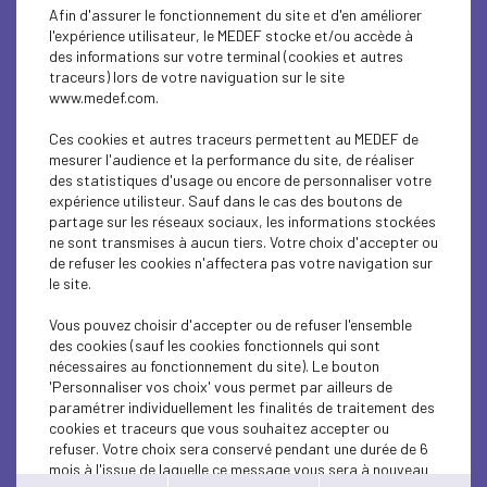
EDUCATION-TRAINING
Afin d'assurer le fonctionnement du site et d'en améliorer
l'expérience utilisateur, le MEDEF stocke et/ou accède à
SOCIAL
des informations sur votre terminal (cookies et autres
traceurs) lors de votre naviguation sur le site
www.medef.com.
SOCIAL
Ces cookies et autres traceurs permettent au MEDEF de
SOCIAL
mesurer l'audience et la performance du site, de réaliser
des statistiques d'usage ou encore de personnaliser votre
EDUCATION-TRAINING
expérience utilisteur. Sauf dans le cas des boutons de
partage sur les réseaux sociaux, les informations stockées
ne sont transmises à aucun tiers. Votre choix d'accepter ou
EDUCATION-TRAINING
de refuser les cookies n'affectera pas votre navigation sur
le site.
EDUCATION-TRAINING
Vous pouvez choisir d'accepter ou de refuser l'ensemble
ECONOMY
des cookies (sauf les cookies fonctionnels qui sont
nécessaires au fonctionnement du site). Le bouton
INTERNATIONAL - EUROPE
'Personnaliser vos choix' vous permet par ailleurs de
paramétrer individuellement les finalités de traitement des
cookies et traceurs que vous souhaitez accepter ou
EDUCATION-TRAINING
refuser. Votre choix sera conservé pendant une durée de 6
mois à l'issue de laquelle ce message vous sera à nouveau
EDUCATION-TRAINING