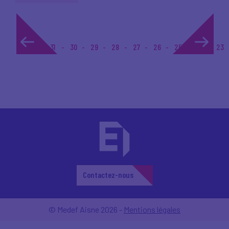
1...
31
30
29
28
27
26
25
24
23
Contactez-nous
© Medef Aisne 2026 -
Mentions légales