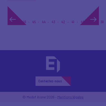
1...
46
45
44
43
42
41
40
39
38
Contactez-nous
© Medef Aisne 2026 -
Mentions légales