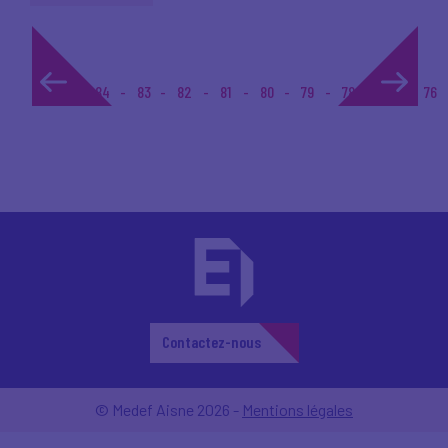
1...
84
83
82
81
80
79
78
77
76
Contactez-nous
© Medef Aisne 2026 -
Mentions légales