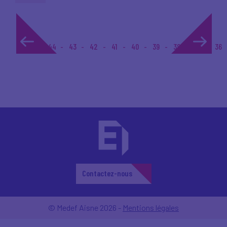
1...
44
43
42
41
40
39
38
37
36
Contactez-nous
© Medef Aisne 2026 -
Mentions légales