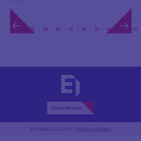
1...
70
69
68
67
66
65
64
63
62
Contactez-nous
© Medef Aisne 2026 -
Mentions légales