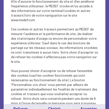
Afin d'assurer le fonctionnement du site et d'en améliorer
SOCIAL
l'expérience utilisateur, le MEDEF stocke et/ou accède à
des informations sur votre terminal (cookies et autres
CSR
traceurs) lors de votre naviguation sur le site
www.medef.com.
SOCIAL
Ces cookies et autres traceurs permettent au MEDEF de
PARITY-DIVERSITY
mesurer l'audience et la performance du site, de réaliser
des statistiques d'usage ou encore de personnaliser votre
expérience utilisteur. Sauf dans le cas des boutons de
ECONOMY
partage sur les réseaux sociaux, les informations stockées
ne sont transmises à aucun tiers. Votre choix d'accepter ou
ECONOMY
de refuser les cookies n'affectera pas votre navigation sur
le site.
SOCIAL
Vous pouvez choisir d'accepter ou de refuser l'ensemble
MEDEF LIFE
des cookies (sauf les cookies fonctionnels qui sont
nécessaires au fonctionnement du site). Le bouton
'Personnaliser vos choix' vous permet par ailleurs de
MEDEF LIFE
paramétrer individuellement les finalités de traitement des
cookies et traceurs que vous souhaitez accepter ou
MEDEF LIFE
refuser. Votre choix sera conservé pendant une durée de 6
mois à l'issue de laquelle ce message vous sera à nouveau
ECONOMY
affiché..
Refuser
Choisir
Accepter