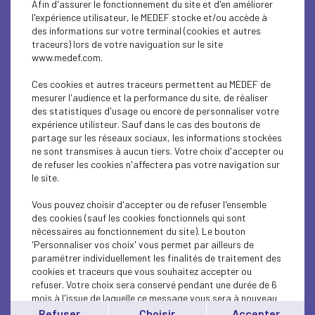
Afin d'assurer le fonctionnement du site et d'en améliorer
SOCIAL
l'expérience utilisateur, le MEDEF stocke et/ou accède à
des informations sur votre terminal (cookies et autres
CSR
traceurs) lors de votre naviguation sur le site
www.medef.com.
SOCIAL
Ces cookies et autres traceurs permettent au MEDEF de
PARITY-DIVERSITY
mesurer l'audience et la performance du site, de réaliser
des statistiques d'usage ou encore de personnaliser votre
expérience utilisteur. Sauf dans le cas des boutons de
ECONOMY
partage sur les réseaux sociaux, les informations stockées
ne sont transmises à aucun tiers. Votre choix d'accepter ou
ECONOMY
de refuser les cookies n'affectera pas votre navigation sur
le site.
SOCIAL
Vous pouvez choisir d'accepter ou de refuser l'ensemble
MEDEF LIFE
des cookies (sauf les cookies fonctionnels qui sont
nécessaires au fonctionnement du site). Le bouton
'Personnaliser vos choix' vous permet par ailleurs de
MEDEF LIFE
paramétrer individuellement les finalités de traitement des
cookies et traceurs que vous souhaitez accepter ou
MEDEF LIFE
refuser. Votre choix sera conservé pendant une durée de 6
mois à l'issue de laquelle ce message vous sera à nouveau
ECONOMY
affiché..
Refuser
Choisir
Accepter