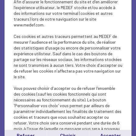
Afin d'assurer le fonctionnement du site et d'en améliorer
SOCIAL
l'expérience utilisateur, le MEDEF stocke et/ou accède à
des informations sur votre terminal (cookies et autres
CSR
traceurs) lors de votre naviguation sur le site
www.medef.com.
SOCIAL
Ces cookies et autres traceurs permettent au MEDEF de
PARITY-DIVERSITY
mesurer l'audience et la performance du site, de réaliser
des statistiques d'usage ou encore de personnaliser votre
expérience utilisteur. Sauf dans le cas des boutons de
ECONOMY
partage sur les réseaux sociaux, les informations stockées
ne sont transmises à aucun tiers. Votre choix d'accepter ou
ECONOMY
de refuser les cookies n'affectera pas votre navigation sur
le site.
SOCIAL
Vous pouvez choisir d'accepter ou de refuser l'ensemble
MEDEF LIFE
des cookies (sauf les cookies fonctionnels qui sont
nécessaires au fonctionnement du site). Le bouton
'Personnaliser vos choix' vous permet par ailleurs de
MEDEF LIFE
paramétrer individuellement les finalités de traitement des
cookies et traceurs que vous souhaitez accepter ou
MEDEF LIFE
refuser. Votre choix sera conservé pendant une durée de 6
mois à l'issue de laquelle ce message vous sera à nouveau
ECONOMY
affiché..
Refuser
Choisir
Accepter