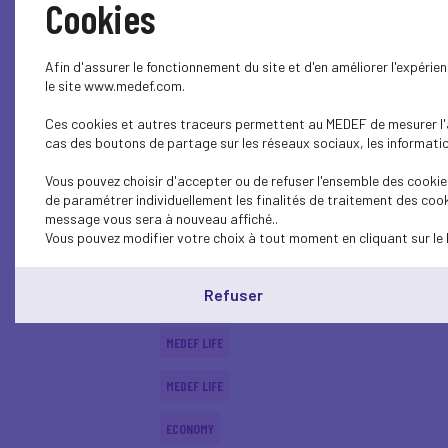
Cookies
CSR
Afin d'assurer le fonctionnement du site et d'en améliorer l'expéri
SOCIAL
le site www.medef.com.
Ces cookies et autres traceurs permettent au MEDEF de mesurer l'au
PARITY-DIVERSITY
cas des boutons de partage sur les réseaux sociaux, les information
ECONOMY
Vous pouvez choisir d'accepter ou de refuser l'ensemble des cookies
de paramétrer individuellement les finalités de traitement des cook
ECONOMY
message vous sera à nouveau affiché..
Vous pouvez modifier votre choix à tout moment en cliquant sur le 
SOCIAL
Refuser
MEDEF LIFE
MEDEF LIFE
MEDEF LIFE
ECONOMY