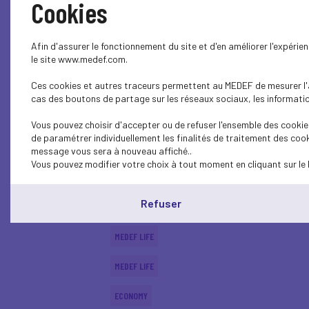
Cookies
CSR
Afin d'assurer le fonctionnement du site et d'en améliorer l'expéri
SOCIAL
le site www.medef.com.
Ces cookies et autres traceurs permettent au MEDEF de mesurer l'au
PARITY-DIVERSITY
cas des boutons de partage sur les réseaux sociaux, les information
ECONOMY
Vous pouvez choisir d'accepter ou de refuser l'ensemble des cookies
de paramétrer individuellement les finalités de traitement des cook
ECONOMY
message vous sera à nouveau affiché..
Vous pouvez modifier votre choix à tout moment en cliquant sur le 
SOCIAL
Refuser
MEDEF LIFE
MEDEF LIFE
MEDEF LIFE
ECONOMY