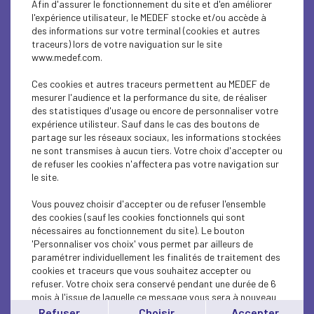
Afin d'assurer le fonctionnement du site et d'en améliorer
SOCIAL
l'expérience utilisateur, le MEDEF stocke et/ou accède à
des informations sur votre terminal (cookies et autres
CSR
traceurs) lors de votre naviguation sur le site
www.medef.com.
SOCIAL
Ces cookies et autres traceurs permettent au MEDEF de
PARITY-DIVERSITY
mesurer l'audience et la performance du site, de réaliser
des statistiques d'usage ou encore de personnaliser votre
expérience utilisteur. Sauf dans le cas des boutons de
ECONOMY
partage sur les réseaux sociaux, les informations stockées
ne sont transmises à aucun tiers. Votre choix d'accepter ou
ECONOMY
de refuser les cookies n'affectera pas votre navigation sur
le site.
SOCIAL
Vous pouvez choisir d'accepter ou de refuser l'ensemble
MEDEF LIFE
des cookies (sauf les cookies fonctionnels qui sont
nécessaires au fonctionnement du site). Le bouton
'Personnaliser vos choix' vous permet par ailleurs de
MEDEF LIFE
paramétrer individuellement les finalités de traitement des
cookies et traceurs que vous souhaitez accepter ou
MEDEF LIFE
refuser. Votre choix sera conservé pendant une durée de 6
mois à l'issue de laquelle ce message vous sera à nouveau
ECONOMY
affiché..
Refuser
Choisir
Accepter