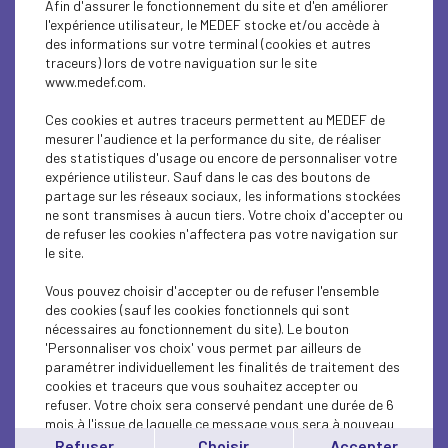
Afin d'assurer le fonctionnement du site et d'en améliorer
SOCIAL
l'expérience utilisateur, le MEDEF stocke et/ou accède à
des informations sur votre terminal (cookies et autres
CSR
traceurs) lors de votre naviguation sur le site
www.medef.com.
SOCIAL
Ces cookies et autres traceurs permettent au MEDEF de
PARITY-DIVERSITY
mesurer l'audience et la performance du site, de réaliser
des statistiques d'usage ou encore de personnaliser votre
expérience utilisteur. Sauf dans le cas des boutons de
ECONOMY
partage sur les réseaux sociaux, les informations stockées
ne sont transmises à aucun tiers. Votre choix d'accepter ou
ECONOMY
de refuser les cookies n'affectera pas votre navigation sur
le site.
SOCIAL
Vous pouvez choisir d'accepter ou de refuser l'ensemble
MEDEF LIFE
des cookies (sauf les cookies fonctionnels qui sont
nécessaires au fonctionnement du site). Le bouton
'Personnaliser vos choix' vous permet par ailleurs de
MEDEF LIFE
paramétrer individuellement les finalités de traitement des
cookies et traceurs que vous souhaitez accepter ou
MEDEF LIFE
refuser. Votre choix sera conservé pendant une durée de 6
mois à l'issue de laquelle ce message vous sera à nouveau
ECONOMY
affiché..
Refuser
Choisir
Accepter