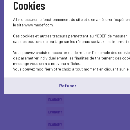
Cookies
ECONOMY
Afin d'assurer le fonctionnement du site et d'en améliorer l'expéri
ECONOMY
le site www.medef.com.
Ces cookies et autres traceurs permettent au MEDEF de mesurer l'au
ECONOMY
cas des boutons de partage sur les réseaux sociaux, les information
ECONOMY
Vous pouvez choisir d'accepter ou de refuser l'ensemble des cookies
de paramétrer individuellement les finalités de traitement des cook
SOCIAL
message vous sera à nouveau affiché..
Vous pouvez modifier votre choix à tout moment en cliquant sur le 
ECONOMY
Refuser
ECONOMY
ECONOMY
ECONOMY
ECONOMY