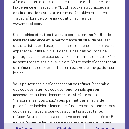
Afin d'assurer le fonctionnement du site et d'en améliorer
ECONOMY
l'expérience utilisateur, le MEDEF stocke et/ou accède à
des informations sur votre terminal (cookies et autres
INTERNATIONAL - EUROPE
traceurs) lors de votre naviguation sur le site
www.medef.com.
ECONOMY
Ces cookies et autres traceurs permettent au MEDEF de
ECONOMY
mesurer l'audience et la performance du site, de réaliser
des statistiques d'usage ou encore de personnaliser votre
expérience utilisteur. Sauf dans le cas des boutons de
ECONOMY
partage sur les réseaux sociaux, les informations stockées
ne sont transmises à aucun tiers. Votre choix d'accepter ou
ECONOMY
de refuser les cookies n'affectera pas votre navigation sur
le site.
ECONOMY
Vous pouvez choisir d'accepter ou de refuser l'ensemble
ECONOMY
des cookies (sauf les cookies fonctionnels qui sont
nécessaires au fonctionnement du site). Le bouton
'Personnaliser vos choix' vous permet par ailleurs de
ECONOMY
paramétrer individuellement les finalités de traitement des
cookies et traceurs que vous souhaitez accepter ou
ECONOMY
refuser. Votre choix sera conservé pendant une durée de 6
mois à l'issue de laquelle ce message vous sera à nouveau
ECONOMY
affiché..
Refuser
Choisir
Accepter